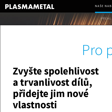
NAŠE NAB
PŘEHL
Pro 
Zvyšte spolehlivost
a trvanlivost dílů,
přidejte jim nové
vlastnosti